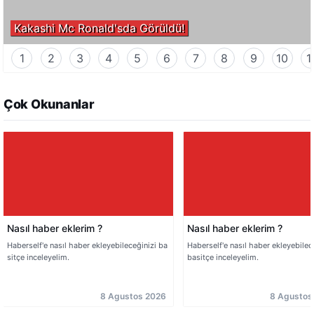
Kakashi Mc Ronald'sda Görüldü!
1
2
3
4
5
6
7
8
9
10
1
Çok Okunanlar
Nasıl haber eklerim ?
Nasıl haber eklerim ?
Haberself'e nasıl haber ekleyebileceğinizi ba
Haberself'e nasıl haber ekleyebilec
sitçe inceleyelim.
basitçe inceleyelim.
8 Agustos 2026
8 Agustos