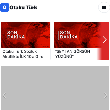
Otaku Türk
O
Otaku Türk Sözlük
"ŞEYTAN GÖRSÜN
M
Aktiflikte İLK 10'a Girdi
YÜZÜNÜ"
Nasıl haber eklerim ?